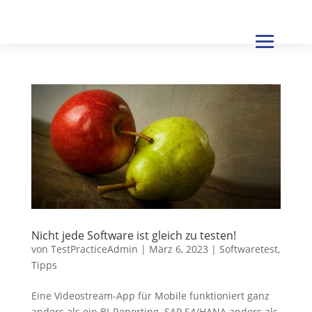
Nicht jede Software ist gleich zu testen!
von
TestPracticeAdmin
|
März 6, 2023
|
Softwaretest
,
Tipps
Eine Videostream-App für Mobile funktioniert ganz
anders als ein BI-Reporting. SAP S4/HANA anders als