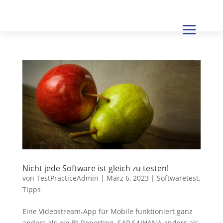
Nicht jede Software ist gleich zu testen!
von
TestPracticeAdmin
|
März 6, 2023
|
Softwaretest
,
Tipps
Eine Videostream-App für Mobile funktioniert ganz
anders als ein BI-Reporting. SAP S4/HANA anders als